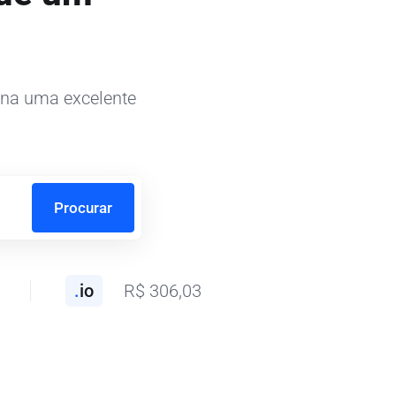
iona uma excelente
Procurar
.
io
R$ 306,03