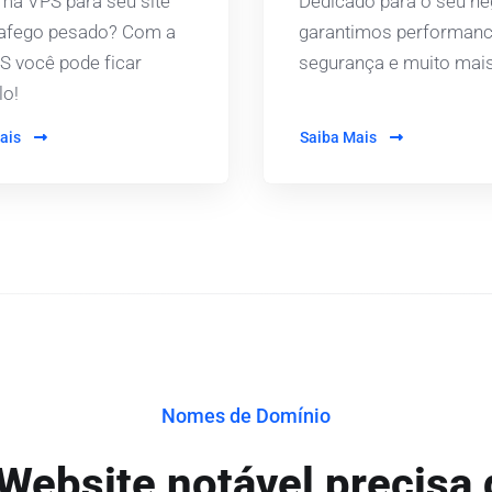
ma VPS para seu site
Dedicado para o seu ne
afego pesado? Com a
garantimos performanc
S você pode ficar
segurança e muito mais
lo!
ais
Saiba Mais
Nomes de Domínio
Website notável precisa