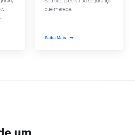
gócio,
Seu site precisa da segurança
e,
que merece.
.
Saiba Mais
 de um