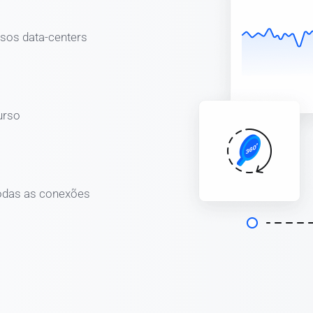
sos data-centers
urso
odas as conexões