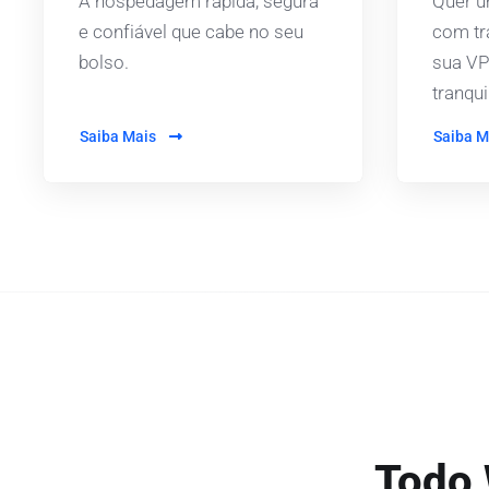
A hospedagem rápida, segura
Quer u
e confiável que cabe no seu
com tr
bolso.
sua VP
tranqui
Saiba Mais
Saiba M
Todo 