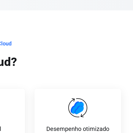
Cloud
ud?
l
Desempenho otimizado