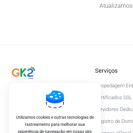
Atualizamos 
Serviços
Hospedagem Ent
Entre em contato conosco!
Certificados SSL
Servidores Dedi
0800 452 8000
Utilizamos cookies e outras tecnologias de
Registro de Dom
rastreamento para melhorar sua
experiência de navegação em nosso site,