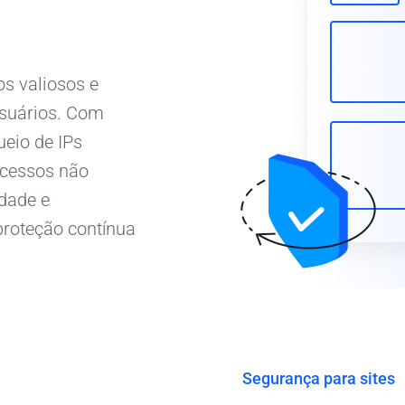
s valiosos e
suários. Com
eio de IPs
acessos não
idade e
proteção contínua
Segurança para sites