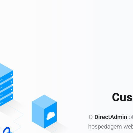
Cus
O
DirectAdmin
of
hospedagem web,