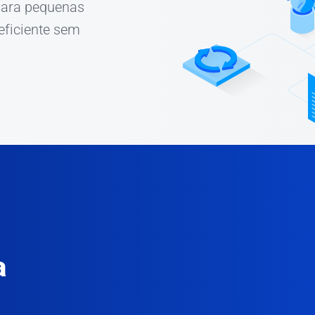
 para pequenas
ficiente sem
a