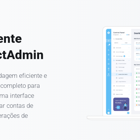
ente
ectAdmin
dagem eficiente e
o completo para
ma interface
ar contas de
perações de