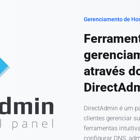
Gerenciamento de Ho
Ferramen
gerencia
através d
DirectAd
DirectAdmin é um pa
clientes gerenciar 
ferramentas intuitiv
configurar DNS, admi