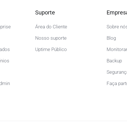
Suporte
Empres
prise
Área do Cliente
Sobre nó
Nosso suporte
Blog
cados
Uptime Público
Monitora
ínios
Backup
Seguranç
Admin
Faça part